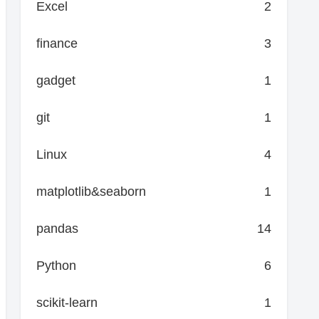
Excel
2
finance
3
gadget
1
git
1
Linux
4
matplotlib&seaborn
1
pandas
14
Python
6
scikit-learn
1