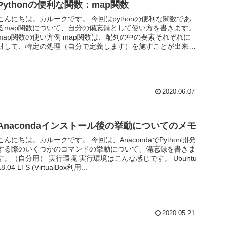
Pythonの便利な関数：map関数
こんにちは。カルークです。 今回はpythonの便利な関数であ
るmap関数について、自分の備忘録として使い方を書きます。
map関数の使い方例 map関数は、配列の中の要素それぞれに
対して、特定の処理（自分で定義します）を施すことが出来ま
す...
2020.06.07
Anacondaインストール後の挙動についてのメモ
こんにちは。カルークです。 今回は、AnacondaでPython開発
する際のいくつかのコマンドの挙動について、備忘録を書きま
す。（自分用） 実行環境 実行環境はこんな感じです。 Ubuntu
18.04 LTS (VirtualBox利用...
2020.05.21